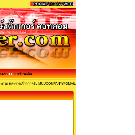
องเรา
การชำระเงิน
จะ สะดวก และรวดเร็วกว่าครับ MUUCOMPANY@GMAIL.COM และ MUUCOM@HOTMAIL.COM