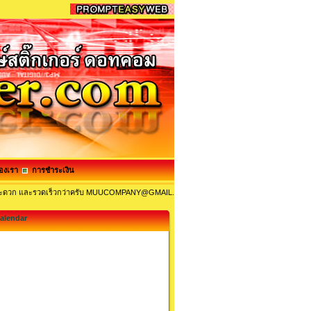
องเรา
การชำระเงิน
ะ สะดวก และรวดเร็วกว่าครับ MUUCOMPANY@GMAIL.COM และ MUUCOM@HOTMAIL.COM ห
alendar