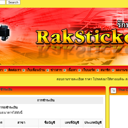
รา
ติดต่อเรา
เว็บเพื่อนบ้าน
ข่าวสาร
เนื้อหา
เว็บบอร์ด
สมาชิก
ผลงานข
สอบถามรายละเอียด ราคา โปรดส่งมาให้ทางเมล์จ
ชำระเงิน
Thai C
การชำระเงิน
ารถชำระเงิน
บธนาคารได้ดังนี้
าร
สาขา
ชื่อบัญชี
เลขที่บัญชี
ประเภทบัญชี